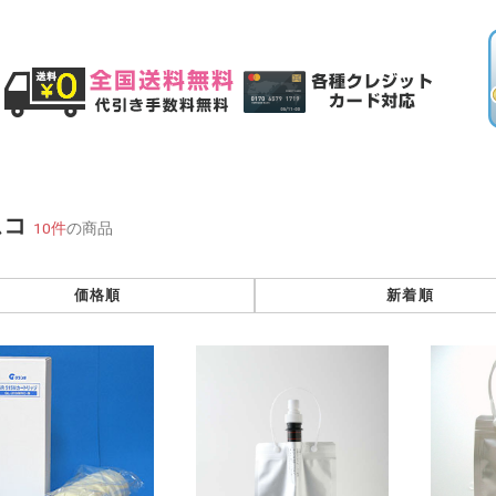
ムコ
10件
の商品
価格順
新着順