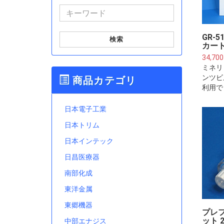
GR-5
検索
カート
34,70
ミネリッ
ンツビ
商品カテゴリ
利用で
石入り
日本電子工業
日本トリム
日本インテック
日昌医療器
南部化成
東洋金属
東郷機器
プレ
ット 
中部エナジス