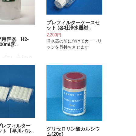
プレフィルターケースセ
ット (各社浄水器対..
2,200円
用容器 H2-
浄水器の前に付けてカートリ
0ml容..
ッジを長持ちさせます
一週間、真空保存
式水筒容器です。
プレフィルター
グリセロリン酸カルシウ
ット【早川バル..
ム(20g)