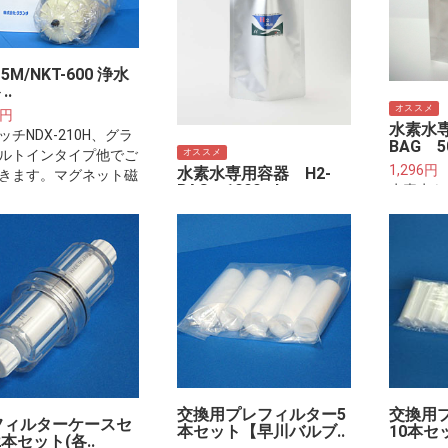
15M/NKT-600 浄水
..
オススメ
0円
水素水専
チNDX-210H、グラ
BAG 50
オススメ
ルトインタイプ他でご
1,296円
水素水専用容器 H2-
きます。マグネット磁
BAG 1000ml..
水素水を
高機能タイプ
する携帯
1,500円
水素水を一週間、真空保存
する携帯式水筒容器です。
交換用プレフィルター5
交換用
フィルターケースセ
本セット【早川バルブ..
10本セ
2本セット(各..