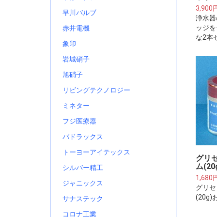
3,900
早川バルブ
浄水器
ッジを
赤井電機
な2本
象印
岩城硝子
旭硝子
リビングテクノロジー
ミネター
フジ医療器
パドラックス
トーヨーアイテックス
グリ
ム(20
シルバー精工
1,680
ジャニックス
グリセ
(20
サナステック
コロナ工業