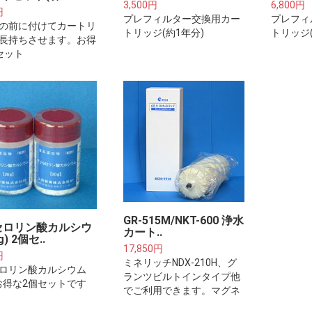
3,500円
6,800円
円
プレフィルター交換用カー
プレフィ
の前に付けてカートリ
トリッジ(約1年分)
トリッジ(
長持ちさせます。お得
セット
GR-515M/NKT-600 浄水
セロリン酸カルシウ
カート..
g) 2個セ..
17,850円
円
ミネリッチNDX-210H、グ
ロリン酸カルシウム
ランツビルトインタイプ他
g)お得な2個セットです
でご利用できます。マグネ
ット磁石入り高機能タイプ