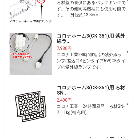
ろ材蓋の裏側にあるパックキングで
す。その他同等機種にも使用可能で
す。 外径約13.8cm
コロナホーム3(CK-351)用 紫外
線ラ..
7,980円
コロナ工業24時間風呂の紫外線ラ
ンプ(差込口4ピンタイプ6W)CKタイ
プの紫外線ランプです。
コロナホーム3(CK-351)用 ろ材
SN..
2,480円
コロナ工業 24時間風呂 ろ材SN-
7 1kg(補充用)