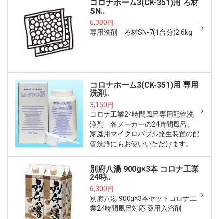
コロナホーム3(CK-351)用 ろ材
SN..
6,300円
専用洗剤 ろ材SN-7(1台分)2.6kg
コロナホーム3(CK-351)用 専用
洗剤..
3,150円
コロナ工業24時間風呂専用配管洗
浄剤 各メーカーの24時間風呂、
家庭用マイクロバブル発生装置の配
管洗浄にもお使いいただけます。
別府八湯 900g×3本 コロナ工業
24時..
6,300円
別府八湯 900g×3本セットコロナ工
業24時間風呂対応 薬用入浴剤