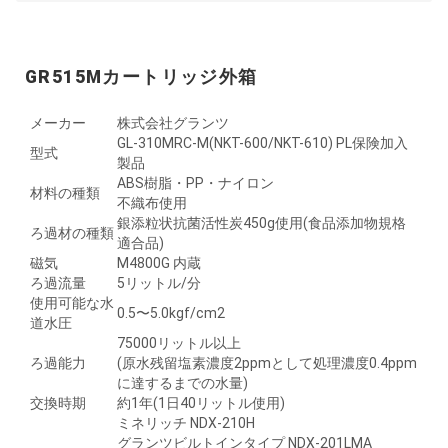
GR515Mカートリッジ外箱
メーカー
株式会社グランツ
GL-310MRC-M(NKT-600/NKT-610) PL保険加入
型式
製品
ABS樹脂・PP・ナイロン
材料の種類
不織布使用
銀添粒状抗菌活性炭450g使用(食品添加物規格
ろ過材の種類
適合品)
磁気
M4800G 内蔵
ろ過流量
5リットル/分
使用可能な水
0.5〜5.0kgf/cm2
道水圧
75000リットル以上
ろ過能力
(原水残留塩素濃度2ppmとして処理濃度0.4ppm
に達するまでの水量)
交換時期
約1年(1日40リットル使用)
ミネリッチ NDX-210H
グランツビルトインタイプ NDX-201LMA