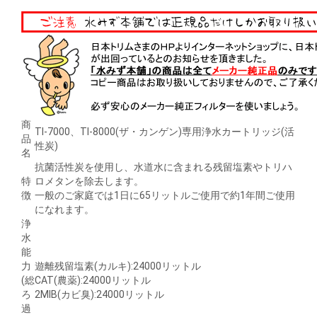
商
TI-7000、TI-8000(ザ・カンゲン)専用浄水カートリッジ(活
品
性炭)
名
抗菌活性炭を使用し、水道水に含まれる残留塩素やトリハ
特
ロメタンを除去します。
徴
一般のご家庭では1日に65リットルご使用で約1年間ご使用
になれます。
浄
水
能
力
遊離残留塩素(カルキ):24000リットル
(総
CAT(農薬):24000リットル
ろ
2MIB(カビ臭):24000リットル
過