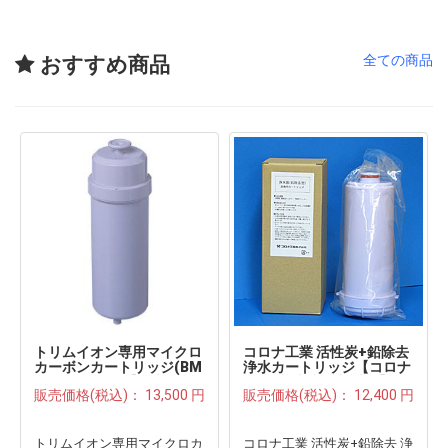
全ての商品
おすすめ商品
トリムイオン専用マイクロ
コロナ工業 活性炭+鉛除去
カーボンカートリッジ(BM
浄水カートリッジ【コロナ
カートリッジ)【日本トリ
工業/岩城硝子/旭硝子】
販売価格(税込)：
13,500 円
販売価格(税込)：
12,400 円
ム】
トリムイオン専用マイクロカ
コロナ工業 活性炭+鉛除去 浄