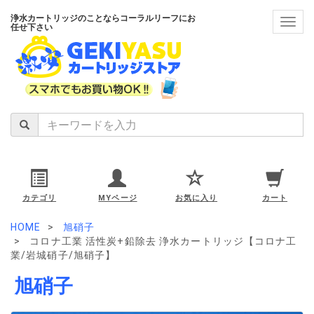
浄水カートリッジのことならコーラルリーフにお
navig
任せ下さい
カテゴリ
MYページ
お気に入り
カート
HOME
旭硝子
コロナ工業 活性炭+鉛除去 浄水カートリッジ【コロナ工
業/岩城硝子/旭硝子】
旭硝子