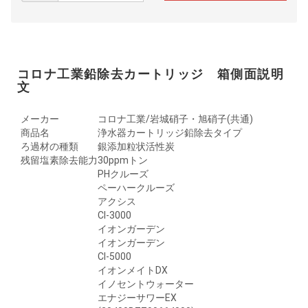
コロナ工業鉛除去カートリッジ 箱側面説明
文
メーカー
コロナ工業/岩城硝子・旭硝子(共通)
商品名
浄水器カートリッジ鉛除去タイプ
ろ過材の種類
銀添加粒状活性炭
残留塩素除去能力
30ppmトン
PHクルーズ
ペーハークルーズ
アクシス
Cl-3000
イオンガーデン
イオンガーデン
Cl-5000
イオンメイトDX
イノセントウォーター
エナジーサワーEX